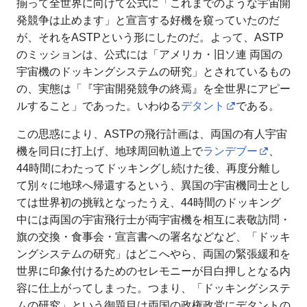
揃って全世界に向けて公式に「これまでのような宇宙開
発競争は止めます」と宣言する好機を窺っていたのだ
が、それをASTPという形にしたのだ。よって、ASTP
のミッションは、公式には「アメリカ・旧ソ連 両国の
宇宙機のドッキングシステムの研究」とされているもの
の、実態は「『宇宙開発競争の終焉』を全世界にアピー
ルすること」であった。いわゆる
デタント
である。
この思惑により、ASTPの飛行計画は、両国の有人宇宙
機を同日に打上げ、地球周回軌道上で
ランデブー
、
44時間にわたってドッキングし続けた後、再度分離し
て別々に地球へ帰還するという、異国の宇宙機同士とし
ては世界初の挑戦となったうえ、44時間のドッキング
中には両国の宇宙飛行士が両宇宙機を相互に表敬訪問・
旗の交換・食事会・宣言書への署名などなど、「ドッキ
ングシステムの研究」はどこへやら、両国の緊張緩和を
世界に印象付けるためのセレモニーが目白押しとなる内
容に仕上がってしまった。つまり、「ドッキングシステ
ムの研究」という御題目は両国の政権政党にデタントの