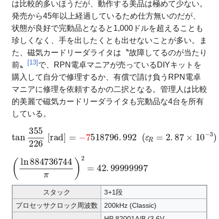
は比較的多いほうだが、動作する美品は極めて少ない。
発売から45年以上経過しているため仕方無いのだが、
状態が良好で完動品となると1,000ドルを超えることも
珍しくなく、手を出したくとも出せないことが多い。ま
た、磁気カードリーダライタは〝故障してるのが当たり
[
13
]
前〟
で、RPN電卓マニアが売っているDIYキットを
購入して自分で修理するか、有償で請け負うRPN電卓
マニアに修理を依頼するかの二択となる。管理人は比較
的美麗で磁気カードリーダライタも完動品な4台を所有
している。
tan
3
5
5
2
2
6
[rad]
=
−
7
5
1
8
7
9
6
.
9
9
2
(
ε
R
=
2
.
8
7
×
1
0
−
3
)
(
ln
8
8
4
7
3
6
7
4
4
π
)
2
=
4
2
.
9
9
9
9
9
9
9
7
スタック
3+1段
プロセッサクロック周波数
200kHz (Classic)
HP 82001A/B (3.6V