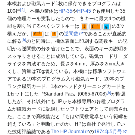
本機および磁気カード1枚に保存できるプログラムは
[
4
]
100行
。本機の筐体は
HP-35
や
HP-45
でも使用した35
個の物理キーを実装したもので、各キーに最大4つの機
𝐟
𝐟
−
𝟏
𝐠
能を割り当てるべくシフトキーは
の3段
𝐟
−
𝟏
𝐟
構えだが、
は
の
逆関数
であることが直感的
[
5
]
に解る
のと同時に、機体表面に印刷する関数キーの説
明から逆関数の分を省けたことで、表面のキーの説明を
スッキリさせることに成功している。磁気カードリーダ
ライタを内蔵するため、長さを4mm、厚みを2mm大き
くし、質量は70g増えている。本機には標準ソフトウェ
アである19本のプログラム入り磁気カード、20本のブ
ランク磁気カード、1本のヘッドクリーニングカードを
[
6
]
1セットにした〝Standard Pac〟(0065-67008)
が附属
したが、それ以外にもHPから本機専用の各種プログラ
ムが磁気カードに記録したソフトウェアとして別売され
た。ここまで高機能だと「もはや関数電卓という範疇を
超えている」と判断したのか、HPは自社で発行してい
た技術評論誌である
The HP Journal
の
1974年5月号