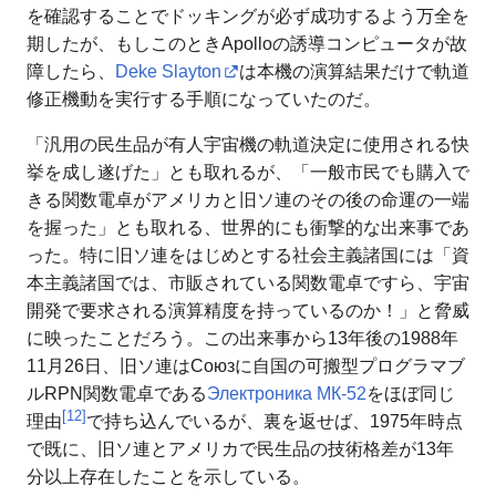
を確認することでドッキングが必ず成功するよう万全を
期したが、もしこのときApolloの誘導コンピュータが故
障したら、
Deke Slayton
は本機の演算結果だけで軌道
修正機動を実行する手順になっていたのだ。
「汎用の民生品が有人宇宙機の軌道決定に使用される快
挙を成し遂げた」とも取れるが、「一般市民でも購入で
きる関数電卓がアメリカと旧ソ連のその後の命運の一端
を握った」とも取れる、世界的にも衝撃的な出来事であ
った。特に旧ソ連をはじめとする社会主義諸国には「資
本主義諸国では、市販されている関数電卓ですら、宇宙
開発で要求される演算精度を持っているのか！」と脅威
に映ったことだろう。この出来事から13年後の1988年
11月26日、旧ソ連はСоюзに自国の可搬型プログラマブ
ルRPN関数電卓である
Электроника МК-52
をほぼ同じ
[
12
]
理由
で持ち込んでいるが、裏を返せば、1975年時点
で既に、旧ソ連とアメリカで民生品の技術格差が13年
分以上存在したことを示している。