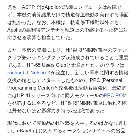
尤も、ASTPではApolloの誘導コンピュータは故障せ
ず、本機の演算結果だけで軌道修正機動を実行する場面
は無かった。なお、本機は、軌道修正機動以外にも、
Apolloの高利得アンテナを軌道上の中継衛星へ正確に対
向させる演算も担当していた。
また、本機の登場により、HP製RPN関数電卓のファン
クラブ兼ハッキングクラブが結成されていることも重要
である。HP-65 Users Clubと命名されたこのクラブは
Richard J. Nelson
が設立し、新しい電卓に関する情報
交換の場としてスタートしたものの、PPC (Personal
Programming Center)と改名後は活動も活発化、最終的
にはHP-41シリーズ向けに同人モジュールの
PPC ROM
を発売するに至るなど、HP製RPN関数電卓に触れる際
は外せないほど影響力を持った組織であった。
現代において完動品のHP-65を入手するのはかなり難し
い。eBayをはじめとするオークションサイトへの出品