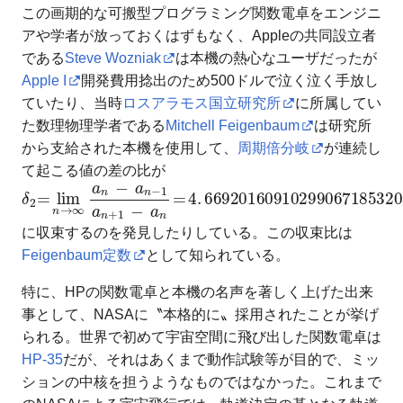
この画期的な可搬型プログラミング関数電卓をエンジニ
アや学者が放っておくはずもなく、Appleの共同設立者
である
Steve Wozniak
は本機の熱心なユーザだったが
Apple I
開発費用捻出のため500ドルで泣く泣く手放し
ていたり、当時
ロスアラモス国立研究所
に所属してい
た数理物理学者である
Mitchell Feigenbaum
は研究所
から支給された本機を使用して、
周期倍分岐
が連続し
て起こる値の差の比が
δ
2
=
lim
n
→
∞
a
n
−
a
n
−
1
a
n
+
1
−
a
n
=
4
.
6
6
9
2
0
1
6
0
9
1
0
2
に収束するのを発見したりしている。この収束比は
Feigenbaum定数
として知られている。
特に、HPの関数電卓と本機の名声を著しく上げた出来
事として、NASAに〝本格的に〟採用されたことが挙げ
られる。世界で初めて宇宙空間に飛び出した関数電卓は
HP-35
だが、それはあくまで動作試験等が目的で、ミッ
ションの中核を担うようなものではなかった。これまで