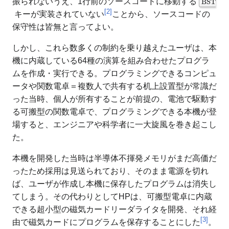
振られないうえ、1行前のソースコードに移動する
[
2
]
キーが実装されていない
ことから、ソースコードの
保守性は皆無と言ってよい。
しかし、これら数多くの制約を乗り越えたユーザは、本
機に内蔵している64種の演算を組み合わせたプログラ
ムを作成・実行できる。プログラミングできるコンピュ
ータや関数電卓＝複数人で共有する机上設置型が常識だ
った当時、個人が所有することが前提の、電池で駆動す
る可搬型の関数電卓で、プログラミングできる本機が登
場すると、エンジニアや科学者に一大旋風を巻き起こし
た。
本機を開発した当時は半導体不揮発メモリがまだ高価だ
ったため採用は見送られており、そのまま電源を切れ
ば、ユーザが作成し本機に保存したプログラムは消失し
てしまう。その代わりとしてHPは、可搬型電卓に内蔵
できる超小型の磁気カードリーダライタを開発、それ経
[
3
]
由で磁気カードにプログラムを保存することにした
。