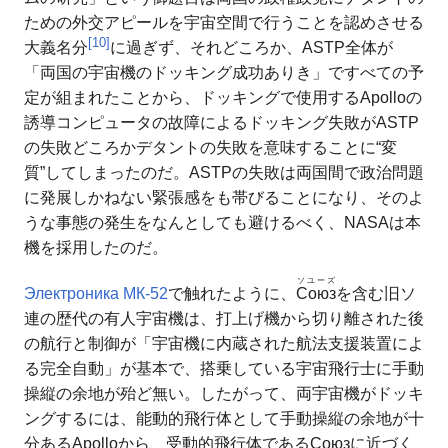
ための外交アピールを宇宙空間で行うことを認めさせる
[
10
]
大義名分
に過ぎず、それどころか、ASTP全体が
「両国の宇宙機のドッキング成功ありき」ですべての予
定が組まれたことから、ドッキングで使用するApolloの
誘導コンピュータの故障によるドッキング失敗がASTP
の失敗どころかデタントの失敗を意味することに“変
質”してしまったのだ。ASTPの失敗は両国間で政治問題
に発展しかねない緊張感をも帯びることになり、そのよ
うな事態の発生をなんとしても避けるべく、NASAは本
機を採用したのだ。
ソユーズ
Электроника МК-52
で触れたように、
Союз
を含む旧ソ
連の歴代の有人宇宙機は、打上げ機から切り離された後
の航行と制御が「宇宙機に内蔵された航法支援装置によ
る完全自動」が基本で、搭乗している宇宙飛行士に手動
操縦の余地が殆ど無い。したがって、両宇宙機がドッキ
ングするには、能動的飛行体として手動操縦の余地が十
分あるApolloから、受動的飛行体であるСоюзに近づく