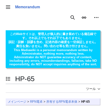
コ
ン
Memorandum
メインメニュー
テ
ン
表示
個人用
検索
ツ
に
ス
このWebサイトは、管理人が個人的に書き留めている備忘録で
キ
す。それ以上でもそれ以下でもありません。
ッ
誤記・誤解・誤謬を含め、記述内容の確度を一切保証しません。
責任を負いません。問い合わせ等を受け付けません。
プ
This Mediawiki is a personal memorandum written by
Administrator, nothing more, nothing less.
Administrator do NOT guarantee accuracy of content,
including any errors, misunderstandings, fallacies, take NO
responsibility, do NOT accept inquiries anything of the sort.
HP-65
目次の表示・非表示を切り替え
ツール
メインページ
>
RPN電卓
>
所有するRPN電卓本体
>
HP-65