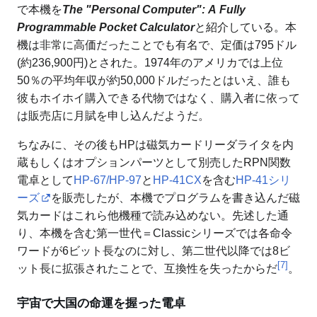
で本機を
The "Personal Computer": A Fully
Programmable Pocket Calculator
と紹介している。本
機は非常に高価だったことでも有名で、定価は795ドル
(約236,900円)とされた。1974年のアメリカでは上位
50％の平均年収が約50,000ドルだったとはいえ、誰も
彼もホイホイ購入できる代物ではなく、購入者に依って
は販売店に月賦を申し込んだようだ。
ちなみに、その後もHPは磁気カードリーダライタを内
蔵もしくはオプションパーツとして別売したRPN関数
電卓として
HP-67/HP-97
と
HP-41CX
を含む
HP-41シリ
ーズ
を販売したが、本機でプログラムを書き込んだ磁
気カードはこれら他機種で読み込めない。先述した通
り、本機を含む第一世代＝Classicシリーズでは各命令
ワードが6ビット長なのに対し、第二世代以降では8ビ
[
7
]
ット長に拡張されたことで、互換性を失ったからだ
。
宇宙で大国の命運を握った電卓