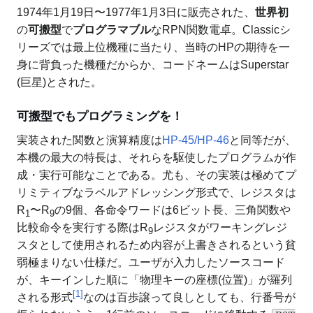
1974年1月19日〜1977年1月3日に販売された、
世界初
の
可搬型
で
プログラマブル
なRPN関数電卓。Classicシ
リーズでは最上位機種に当たり、当時のHPの期待を一
身に背負った機種だからか、コードネームはSuperstar
(巨星)とされた。
可搬型でもプログラミングを！
実装された関数と演算精度は
HP-45/HP-46
と同等だが、
本機の最大の特長は、それらを駆使したプログラムが作
成・実行可能なことである。尤も、その実装は極めてプ
リミティブなラベルアドレッシング形式で、​レジスタは
R
〜R
の9個、各命令ワードは6ビット長、三角関数や
1
9
比較命令を実行する際はR
レジスタがワーキングレジ
9
スタとして使用されるため内容が上書きされるという貧
弱極まりない仕様だ。ユーザが入力したソースコード
が、キーインした順に「物理キーの座標(位置)」が羅列
[
1
]
される形式
なのは百歩譲って良しとしても、行番号が
BST