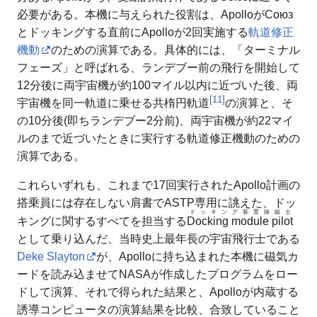
必要がある。本機に与えられた役割は、ApolloがСоюз
とドッキングする直前にApolloが2回実施する
軌道修正
機動
のための演算である。具体的には、「ターミナル
フェーズ」と呼ばれる、ランデブー前の飛行を開始して
12分後に両宇宙機が約100マイル以内に近づいた後、両
[
11
]
宇宙機を同一軌道に乗せる共楕円軌道
の演算と、そ
の10分後(即ちランデブー2分前)、両宇宙機が約22マイ
ルのまで近づいたときに実行する軌道修正機動のための
演算である。
これらいずれも、これまで17回実行されたApollo計画の
搭乗員には存在しない肩書でASTP専用に誂えた、ドッ
ドッキング装置操縦士
キングに関するすべてを担当する
Docking module pilot
として乗り込んだ、当時史上最年長の宇宙飛行士である
Deke Slayton
が、Apolloに持ち込まれた本機に磁気カ
ードを読み込ませてNASAが作成したプログラムをロー
ドして演算、それで得られた結果と、Apolloが内蔵する
誘導コンピュータの演算結果を比較、合致していること