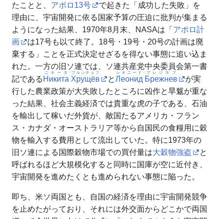
たことと、
アポロ13号
で起きた「成功した失敗」を
理由に、宇宙開発に依る国家予算の圧迫に批判が集まる
ようになった結果、1970年8月末、NASAは「
アポロ計
画
は17号も以て終了。18号・19号・20号の計画は廃
棄する」ことを正式決定せざるを得ない事態に追い込ま
れた。一方の旧ソ連では、ソ連共産党中央委員会第一書
ニキータ
･
フルシチョフ
レオニード
･
ブレジネフ
記である
Никита
Хрущёв
と
Леонид
Брежнев
が実
行した農業政策が大失敗したところに凶作と旱魃が重な
った結果、社会主義経済では貴重な虎の子である、石油
を輸出して稼いだ外貨が、敵国たるアメリカ・フラン
ス・カナダ・オーストラリア等から自国民の食糧用に穀
物を輸入する費用として流出していた。特に1973年の
旧ソ連による国際穀物市場での買付量は
大穀物強盗
と
呼ばれるほど大規模化すると同時に国庫が空に近付き、
宇宙開発を進めたくとも進められない事態に陥った。
即ち、米ソ両国とも、自国の経済を理由に宇宙開発競争
を止めたがっており、それには外交面からどこかで両国