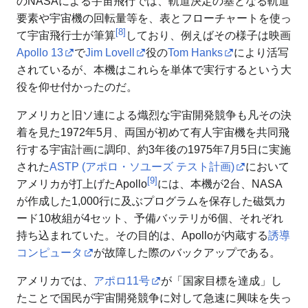
のNASAによる宇宙飛行では、軌道決定の基となる軌道
要素や宇宙機の回転量等を、表とフローチャートを使っ
[
8
]
て宇宙飛行士が筆算
しており、例えばその様子は映画
Apollo 13
で
Jim Lovell
役の
Tom Hanks
により活写
されているが、本機はこれらを単体で実行するという大
役を仰せ付かったのだ。
アメリカと旧ソ連による熾烈な宇宙開発競争も凡その決
着を見た1972年5月、両国が初めて有人宇宙機を共同飛
行する宇宙計画に調印、約3年後の1975年7月5日に実施
された
ASTP (アポロ・ソユーズ テスト計画)
において
[
9
]
アメリカが打上げたApollo
には、本機が2台、NASA
が作成した1,000行に及ぶプログラムを保存した磁気カ
ード10枚組が4セット、予備バッテリが6個、それぞれ
持ち込まれていた。その目的は、Apolloが内蔵する
誘導
コンピュータ
が故障した際のバックアップである。
アメリカでは、
アポロ11号
が「国家目標を達成」し
たことで国民が宇宙開発競争に対して急速に興味を失っ